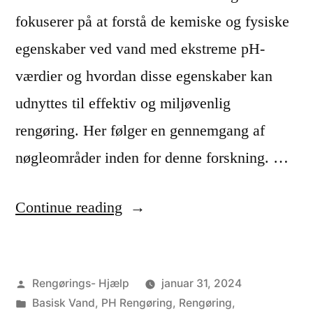
r
fokuserer på at forstå de kemiske og fysiske
e
egenskaber ved vand med ekstreme pH-
i
værdier og hvordan disse egenskaber kan
h
udnyttes til effektiv og miljøvenlig
j
rengøring. Her følger en gennemgang af
e
nøgleområder inden for denne forskning. …
m
m
“
Continue reading
e
F
t
o
,
Posted
Rengørings- Hjælp
januar 31, 2024
r
by
Posted
Basisk Vand
,
PH Rengøring
,
Rengøring
,
p