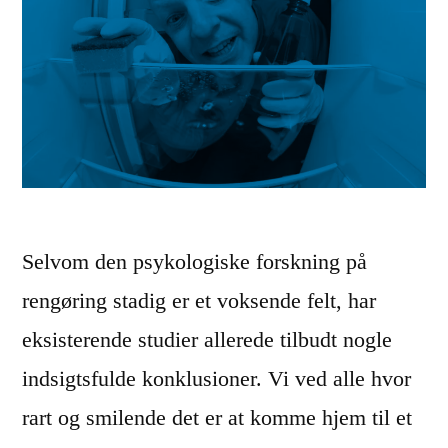
i
e
k
r
r
e
o
t
p
,
p
s
e
t
Selvom den psykologiske forskning på
n
r
rengøring stadig er et voksende felt, har
”
u
eksisterende studier allerede tilbudt nogle
k
indsigtsfulde konklusioner. Vi ved alle hvor
t
rart og smilende det er at komme hjem til et