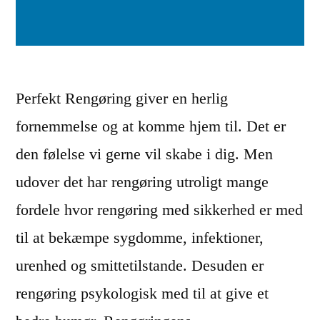
o
e
g
n
i
g
”
ø
Perfekt Rengøring giver en herlig
r
fornemmelse og at komme hjem til. Det er
i
den følelse vi gerne vil skabe i dig. Men
n
udover det har rengøring utroligt mange
g
fordele hvor rengøring med sikkerhed er med
s
til at bekæmpe sygdomme, infektioner,
h
urenhed og smittetilstande. Desuden er
j
rengøring psykologisk med til at give et
æ