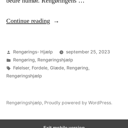
bedre humør. Rengøringens …
l
p
“
Continue reading
e
F
r
o
?
Posted
Rengørings- Hjælp
september 25, 2023
r
by
Posted
Rengøring
,
Rengøringshjælp
”
d
in
Tags:
Følelser
,
Fordele
,
Glæde
,
Rengøring
,
e
Rengøringshjælp
l
e
Rengøringshjælp
,
Proudly powered by WordPress.
n
e
Exit mobile version