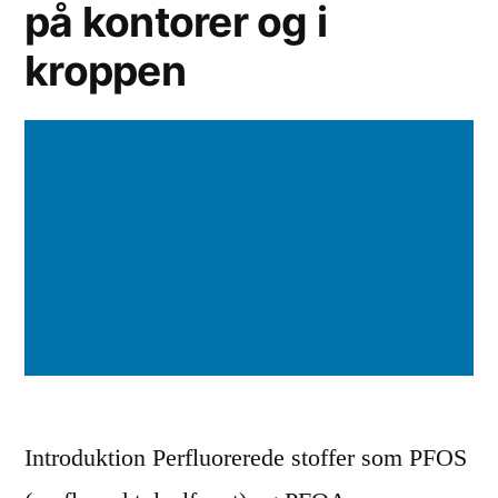
på kontorer og i
m
u
kroppen
l
e
r
e
s
d
e
t
i
Introduktion Perfluorerede stoffer som PFOS
h