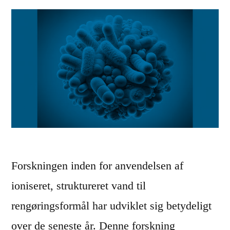
æ
e
p
n
p
s
e
k
r
j
”
u
l
t
Forskningen inden for anvendelsen af
e
ioniseret, struktureret vand til
f
rengøringsformål har udviklet sig betydeligt
a
over de seneste år. Denne forskning