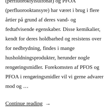
(perfluoroktylsulfonat) og PFOA
j
(perfluorooktansyre) har været i brug i flere
e
årtier på grund af deres vand- og
m
fedtafvisende egenskaber. Disse kemikalier,
o
kendt for deres holdbarhed og resistens over
g
for nedbrydning, findes i mange
p
husholdningsprodukter, herunder nogle
å
rengøringsmidler. Forekomsten af PFOS og
k
PFOA i rengøringsmidler vil vi gerne advarer
o
mod og …
n
t
“
Continue reading