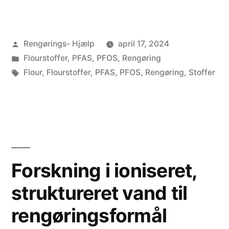
o
P
r
F
Posted
Rengørings- Hjælp
april 17, 2024
e
O
by
Posted
Flourstoffer
,
PFAS
,
PFOS
,
Rengøring
r
S
in
Tags:
Flour
,
Flourstoffer
,
PFAS
,
PFOS
,
Rengøring
,
Stoffer
o
o
g
g
i
P
s
F
Forskning i ioniseret,
æ
O
r
A
struktureret vand til
i
:
rengøringsformål
t
D