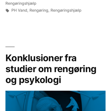
s
in
Rengøringshjælp
å
k
Tags:
PH Vand
,
Rengøring
,
Rengøringshjælp
k
n
o
i
n
n
t
g
Konklusioner fra
o
i
studier om rengøring
r
i
e
og psykologi
o
r
n
o
i
g
s