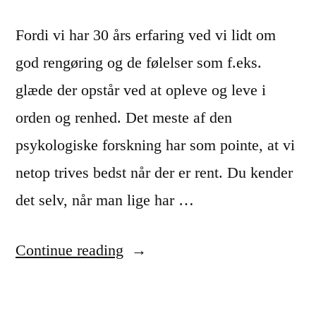
d
f
i
o
Fordi vi har 30 års erfaring ved vi lidt om
e
r
god rengøring og de følelser som f.eks.
r
m
glæde der opstår ved at opleve og leve i
o
å
orden og renhed. Det meste af den
m
l
psykologiske forskning har som pointe, at vi
r
”
netop trives bedst når der er rent. Du kender
e
det selv, når man lige har …
n
g
“
Continue reading
ø
H
r
v