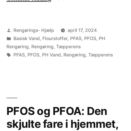
P
F
Posted
Rengørings- Hjælp
april 17, 2024
A
by
Posted
Basisk Vand
,
Flourstoffer
,
PFAS
,
PFOS
,
PH
S
in
Rengøring
,
Rengøring
,
Tæpperens
:
Tags:
PFAS
,
PFOS
,
PH Vand
,
Rengøring
,
Tæpperens
N
u
a
k
PFOS og PFOA: Den
k
skjulte fare i hjemmet,
u