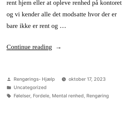
u
rent hjem eller at opleve renhed på kontoret
r
og vi kender alle det modsatte hvor der er
e
bare ikke er rent og …
r
“
Continue reading
e
K
t
o
v
Posted
Rengørings- Hjælp
oktober 17, 2023
n
a
by
Posted
Uncategorized
k
n
in
Tags:
Følelser
,
Fordele
,
Mental renhed
,
Rengøring
l
d
u
t
s
i