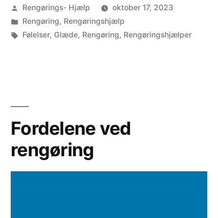
Posted
Rengørings- Hjælp
oktober 17, 2023
i
o
by
Posted
Rengøring
,
Rengøringshjælp
n
r
in
Tags:
Følelser
,
Glæde
,
Rengøring
,
Rengøringshjælper
g
f
o
o
g
r
p
v
Fordelene ved
s
æ
y
l
rengøring
k
g
o
e
l
R