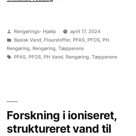
P
F
Posted
Rengørings- Hjælp
april 17, 2024
A
by
Posted
Basisk Vand
,
Flourstoffer
,
PFAS
,
PFOS
,
PH
S
in
Rengøring
,
Rengøring
,
Tæpperens
:
Tags:
PFAS
,
PFOS
,
PH Vand
,
Rengøring
,
Tæpperens
N
u
a
k
Forskning i ioniseret,
k
struktureret vand til
u