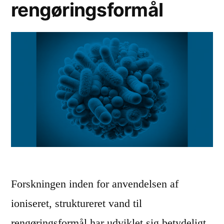
rengøringsformål
m
u
l
e
r
e
s
d
e
t
Forskningen inden for anvendelsen af
i
ioniseret, struktureret vand til
h
rengøringsformål har udviklet sig betydeligt