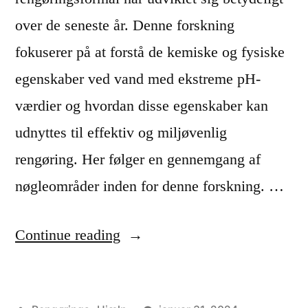
j
over de seneste år. Denne forskning
e
fokuserer på at forstå de kemiske og fysiske
m
egenskaber ved vand med ekstreme pH-
o
værdier og hvordan disse egenskaber kan
g
udnyttes til effektiv og miljøvenlig
p
rengøring. Her følger en gennemgang af
å
nøgleområder inden for denne forskning. …
k
“
Continue reading
o
F
n
o
t