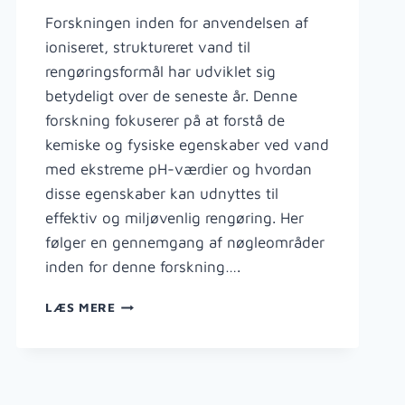
Forskningen inden for anvendelsen af
ioniseret, struktureret vand til
rengøringsformål har udviklet sig
betydeligt over de seneste år. Denne
forskning fokuserer på at forstå de
kemiske og fysiske egenskaber ved vand
med ekstreme pH-værdier og hvordan
disse egenskaber kan udnyttes til
effektiv og miljøvenlig rengøring. Her
følger en gennemgang af nøgleområder
inden for denne forskning….
FORSKNING
LÆS MERE
I
IONISERET,
STRUKTURERET
VAND
TIL