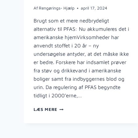
Af
Rengørings- Hjælp
april 17, 2024
Brugt som et mere nedbrydeligt
alternativ til PFAS: Nu akkumuleres det i
amerikanske hjemVirksomheder har
anvendt stoffet i 20 år – ny
undersøgelse antyder, at det måske ikke
er bedre. Forskere har indsamlet prøver
fra støv og drikkevand i amerikanske
boliger samt fra indbyggernes blod og
urin. Da regulering af PFAS begyndte
tidligt i 2000’erne,…
PFAS:
LÆS MERE
NU
AKKUMULERES
DET
I