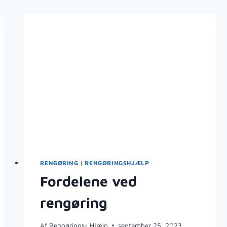
DEN
SKJULTE
FARE
I
HJEMMET,
PÅ
KONTORER
OG
I
KROPPEN
RENGØRING
|
RENGØRINGSHJÆLP
Fordelene ved
rengøring
Af
Rengørings- Hjælp
september 25, 2023