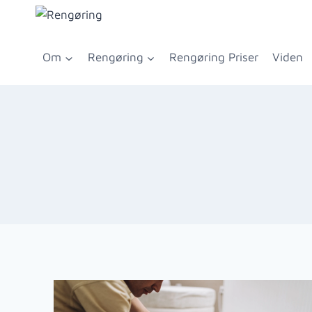
Fortsæt
til
indhold
Om
Rengøring
Rengøring Priser
Viden