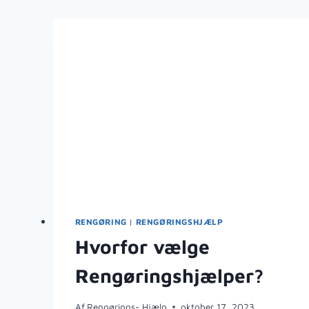
HJEM
OG
PÅ
KONTORER
OG
ISÆR
I
TÆPPER
RENGØRING
|
RENGØRINGSHJÆLP
Hvorfor vælge
Rengøringshjælper?
Af
Rengørings- Hjælp
oktober 17, 2023