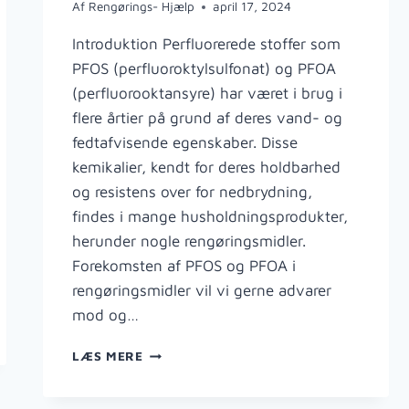
Af
Rengørings- Hjælp
april 17, 2024
Introduktion Perfluorerede stoffer som
PFOS (perfluoroktylsulfonat) og PFOA
(perfluorooktansyre) har været i brug i
flere årtier på grund af deres vand- og
fedtafvisende egenskaber. Disse
kemikalier, kendt for deres holdbarhed
og resistens over for nedbrydning,
findes i mange husholdningsprodukter,
herunder nogle rengøringsmidler.
Forekomsten af PFOS og PFOA i
rengøringsmidler vil vi gerne advarer
mod og…
PFOS
LÆS MERE
OG
PFOA: