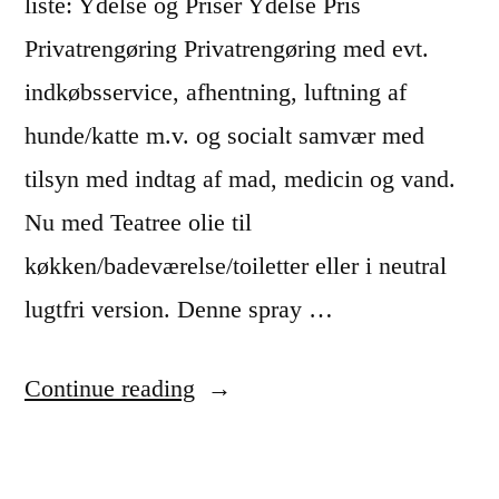
liste: Ydelse og Priser Ydelse Pris
Privatrengøring Privatrengøring med evt.
indkøbsservice, afhentning, luftning af
hunde/katte m.v. og socialt samvær med
tilsyn med indtag af mad, medicin og vand.
Nu med Teatree olie til
køkken/badeværelse/toiletter eller i neutral
lugtfri version. Denne spray …
“
Continue reading
R
e