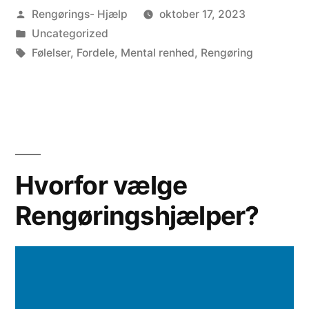
Posted
Rengørings- Hjælp
oktober 17, 2023
n
by
Posted
Uncategorized
k
in
Tags:
Følelser
,
Fordele
,
Mental renhed
,
Rengøring
l
u
s
i
Hvorfor vælge
o
n
Rengøringshjælper?
e
r
f