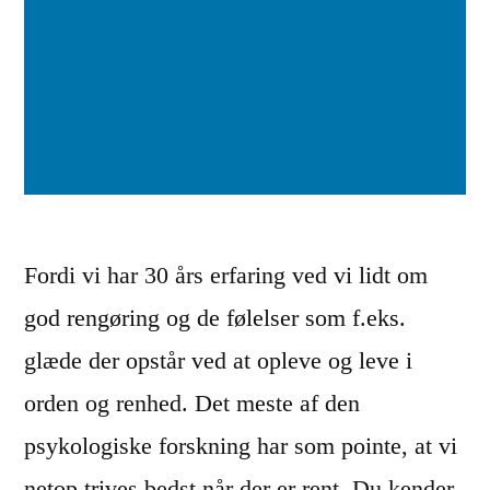
r
a
s
t
u
d
i
Fordi vi har 30 års erfaring ved vi lidt om
e
god rengøring og de følelser som f.eks.
r
glæde der opstår ved at opleve og leve i
o
orden og renhed. Det meste af den
m
psykologiske forskning har som pointe, at vi
r
netop trives bedst når der er rent. Du kender