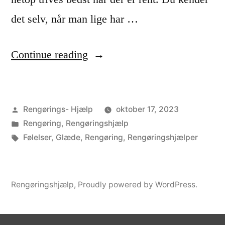
e
det selv, når man lige har …
n
g
“
Continue reading
ø
H
r
v
Posted
Rengørings- Hjælp
oktober 17, 2023
i
o
by
Posted
Rengøring
,
Rengøringshjælp
n
r
in
Tags:
Følelser
,
Glæde
,
Rengøring
,
Rengøringshjælper
g
f
o
o
Rengøringshjælp
,
Proudly powered by WordPress.
g
r
p
v